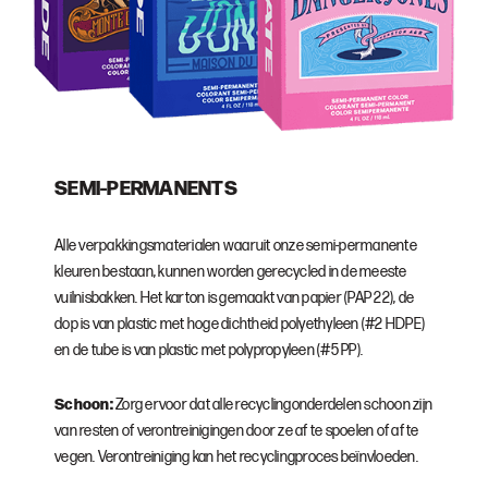
SEMI-PERMANENTS
Alle verpakkingsmaterialen waaruit onze semi-permanente
kleuren bestaan, kunnen worden gerecycled in de meeste
vuilnisbakken. Het karton is gemaakt van papier (PAP 22), de
dop is van plastic met hoge dichtheid polyethyleen (#2 HDPE)
en de tube is van plastic met polypropyleen (#5 PP).
Schoon:
Zorg ervoor dat alle recyclingonderdelen schoon zijn
van resten of verontreinigingen door ze af te spoelen of af te
vegen. Verontreiniging kan het recyclingproces beïnvloeden.